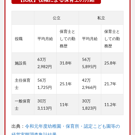
公立
私立
保育士と
保育士と
役職
平均月給
しての勤
平均月給
しての勤
務歴
務歴
63万
56万
施設長
31.8年
25.8年
2,982円
5,895円
主任保育
56万
42万
25.1年
21.7年
士
1,725円
2,966円
一般保育
30万
30万
11年
11.2年
士
3,113円
1,823円
出典：
令和元年度幼稚園・保育所・認定こども園等の
経営実態調査集計結果