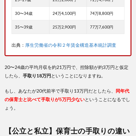
る
方
30〜34歳
24万4,100円
74万8,800円
法
②
保
35〜39歳
25万2,900円
77万7,600円
育
士
と
出典：
厚生労働省の令和２年賃金構造基本統計調査
し
て
活
躍
20〜24歳の平均月収を約21万円で、控除額が約3万円と仮定
の
したら、
手取り18万円
ということになりますね。
場
を
広
もし、あなたが20代前半で手取り13万円だとしたら、
同年代
げ
の保育士と比べて手取りが5万円少ない
ということになるでし
る
ょう。
7
手
取
り
【公立と私立】保育士の手取りの違い
13