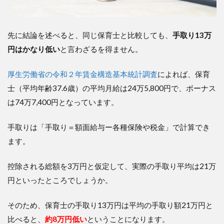
りは
どれ
くら
先に結論を述べると、同じ保育士と比較しても、
手取り13万
い差
があ
円はかなり低い
と言わざるを得ません。
る？
5
厚生労働省の令和２年賃金構造基本統計調査
によれば、保育
手
士（平均年齢37.6歳）の平均月給は24万5,800円で、ボーナス
取
り
は74万7,400円となっています。
13
万
手取りは「手取り＝額面給与ー各種保険や税金」で計算でき
円
か
ます。
ら
脱
控除される総額を3万円と仮定して、実際の手取り平均は21万
却
す
円といったところでしょうか。
る
方
そのため、保育士の手取り13万円は平均の手取り額21万円と
法
①
比べると、
約8万円低い
ということになります。