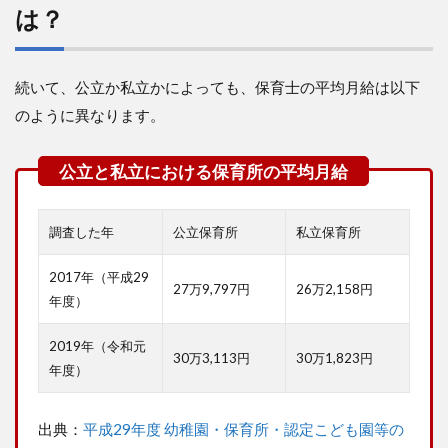
は？
万
円
か
ら
続いて、公立か私立かによっても、保育士の平均月給は以下
脱
却
のように異なります。
す
る
方
法
③
異
調査した年
公立保育所
私立保育所
業
種
2017年（平成29
に
27万9,797円
26万2,158円
転
年度）
職
す
2019年（令和元
る
30万3,113円
30万1,823円
年度）
8
手
出典：
平成29年度 幼稚園・保育所・認定こども園等の
取
り