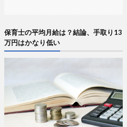
違い
は？
3
【公
立と
保育士の平均月給は？結論、手取り13
私
立】
万円はかなり低い
保育
士の
手取
りの
違い
は？
4
【他
の業
種と
比
較】
保育
士の
手取