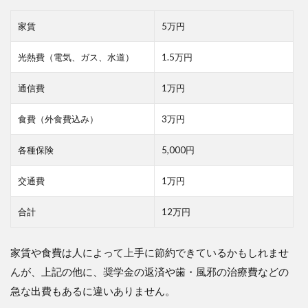
家賃
5
万円
光熱費（電気、ガス、水道）
1.5
万円
通信費
1
万円
食費（外食費込み）
3
万円
各種保険
5,000
円
交通費
1
万円
合計
12
万円
家賃や食費は人によって上手に節約できているかもしれませ
んが、上記の他に、奨学金の返済や歯・風邪の治療費などの
急な出費もあるに違いありません。