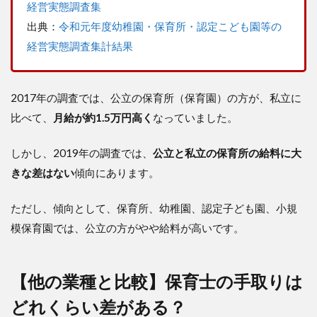
経営実態調査集
13
出典：
令和元年度幼稚園・保育所・認定こども園等の
万
か
経営実態調査集計結果
ら
脱
却
す
2017年の調査では、公立の保育所（保育園）の方が、私立に
る
比べて、
月給が約1.5万円高く
なっていました。
方
法
④
しかし、2019年の調査では、
公立と私立の保育所の給料に大
副
きな差はない
傾向にあります。
業
で
収
ただし、傾向として、保育所、幼稚園、認定子ども園、小規
入
模保育園では、公立の方がやや給料が高いです。
を
増
や
す
【他の業種と比較】保育士の手取りは
9
どれくらい差がある？
【注