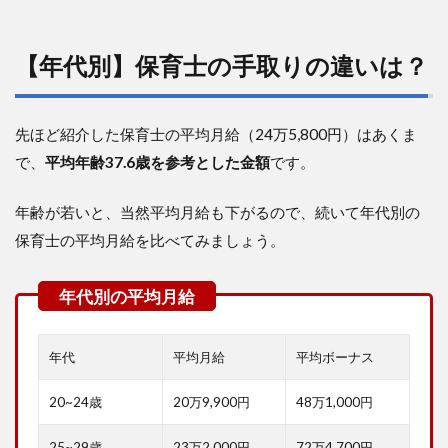
今
の
職
場
【年代別】保育士の手取りの違いは？
で
昇
進
先ほど紹介した保育士の平均月給（24万5,800円）はあくま
を
目
で、
平均年齢37.6歳を参考とした金額
です。
指
す
年齢が若いと、当然平均月給も下がるので、続いて年代別の
6
保育士の平均月給を比べてみましょう。
手
取
り
13
万
円
年代
平均月給
平均ボーナス
か
ら
脱
20~24歳
20万9,900円
48万1,000円
却
す
25~29歳
23万2,000円
72万4,700円