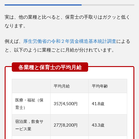
意】
手取
り
実は、他の業種と比べると、保育士の手取りはガクッと低く
13
なります。
万円
で
は、
例えば、
厚生労働省の令和２年賃金構造基本統計調査
による
最低
限の
と、以下のように業種ごとに月給が分けれています。
生活
しか
でき
ない
10
平均月給
平均年齢
まと
め：
医療・福祉（保
手取
35万4,500円
41.8歳
り13
育士）
万円
の保
宿泊業，飲食サ
育士
27万8,200円
43.3歳
ービス業
は今
すぐ