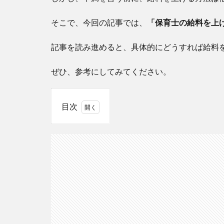
そこで、今回の記事では、
「保育士の給料を上
記事を読み進めると、具体的にどうすれば給料
ぜひ、参考にしてみてください。
目次
1
「保育
士の給
料を上
げ
ろ！」
と言い
たくな
る理由
とは？