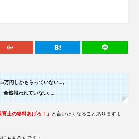
15万円しかもらっていない…。
、全然報われていない
…
。
保育士の給料あげろ！」
と言いたくなることありますよ
他にもあるんですよ。