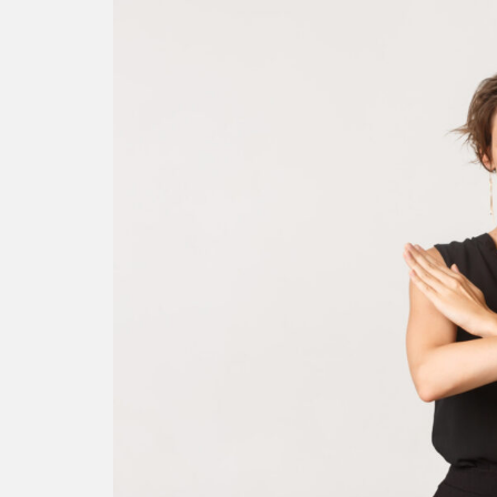
やめ
た方
がい
い
7
給料
を上
げる
なら
異業
種転
職が
おす
す
め！
【勇
気が
大
事】
8