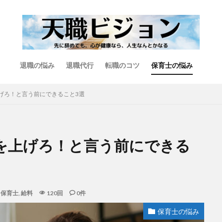
退職の悩み
退職代行
転職のコツ
保育士の悩み
げろ！と言う前にできること3選
を上げろ！と言う前にできる
保育士
,
給料
120回
0件
保育士の悩み