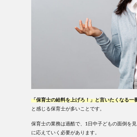
ャリア
アップ
研修の
受講
4
「保育
士の給
料を上
げ
ろ！」
と言う
前にで
きるこ
と②高
待遇な
「保育士の給料を上げろ！」と言いたくなる一
職場へ
と感じる保育士が多いことです。
転職
5
保育士の業務は過酷で、1日中子どもの面倒を
「保育
に応えていく必要があります。
士の給