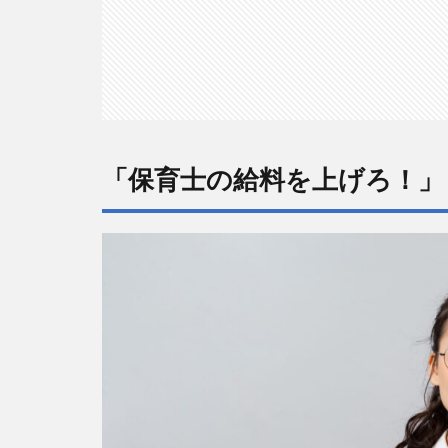
2
「保育
士の給
料を上
げ
ろ！」
と言っ
ても意
「保育士の給料を上げろ！」
味がな
い理由
3
「保育
士の給
料を上
げ
ろ！」
と言う
前にで
きるこ
と①キ