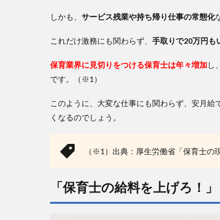
料を上
しかも、
サービス残業や持ち帰り仕事の常態化
げ
ろ！」
と言う
これだけ激務にも関わらず、
手取りで20万円も
前にで
きるこ
保育業界に見切りをつける保育士は年々増加
し
と③副
です。（※1）
業
6
このように、大変な仕事にも関わらず、安月給
働く
くなるのでしょう。
一番
の目
的が
給料
（※1）出典：厚生労働省「保育士の
な
ら、
そも
「保育士の給料を上げろ！」
そも
保育
士を