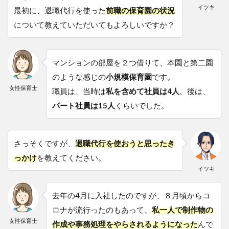
る
イツキ
最初に、退職代行を使った
前職の保育園の状況
余
について教えていただいてもよろしいですか？
裕
は
な
か
マンションの部屋を２つ借りて、本園と第二園
っ
た
のような感じの
小規模保育園
です。
女性保育士
職員は、当時は
私を含めて社員は4人
。後は、
7
退
職代行
パート社員は15人
くらいでした。
SARABA
に申し
込む！
次の日
さっそくですが、
退職代行を使おうと思ったき
から仕
っかけ
を教えてください。
事に行
イツキ
かなく
て済ん
だ！
去年の4月に入社したのですが、８月頃からコ
8
ロナが流行ったのもあって、
私一人で制作物の
正式
女性保育士
作成や事務処理をやらされるようになった
んで
退職