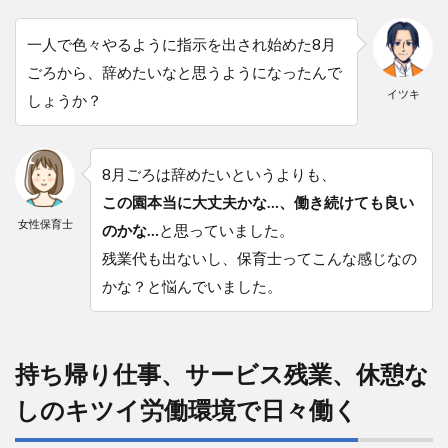
代行
を使
一人で色々やるように指示を出され始めた8月
うこ
とは
ごろから、辞めたいなと思うようになったんで
無責
イツキ
しょうか？
任で
はな
い！
選択
8月ごろは辞めたいというよりも、
肢と
して
この園本当に大丈夫かな…、働き続けても良い
持っ
女性保育士
のかな…
と思っていました。
てほ
し
残業代も出ないし、保育士ってこんな感じなの
い！
かな？と悩んでいました。
12
【退職
代行
SARABA
持ち帰り仕事、サービス残業、休憩な
の基本
しのキツイ労働環境で日々働く
情報】
24,000
円で即