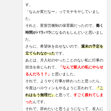
する
す。
には
「なんか変だな〜」ってモヤモヤしていまし
2週
た。
間か
か
それと、変形労働制の保育園だったので、
働く
る。
時間がバラバラ
になるのもしんどいと思いまし
その
間は
た。
ゆっ
さらに、希望休を出せないので、
週末の予定を
くり
過ご
立てられなかった
です。
した
あとは、月入社のやったことのない私に行事の
9
担当を命じられて、
「なんで新人の私にやらせ
もう
るんだろう？」
と思いました。
保育
士は
それで、ようやく行事が終わったと思ったら、
やり
今度はハロウィンもやるように言われて、
「こ
たく
な
れはもう無理だ」
と思って、
すごく疲れてしま
い…
った
んです。
現在
は違
それで、辞めたいと思うようになって、友人に