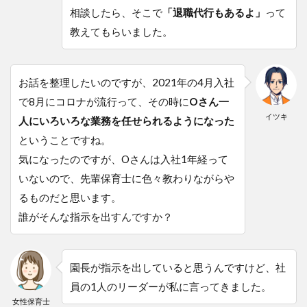
う仕
相談したら、そこで
「退職代行もあるよ」
って
事を
始め
教えてもらいました。
てい
る！
10
お話を整理したいのですが、2021年の4月入社
ブラ
で8月にコロナが流行って、その時に
Oさん一
ック
イツキ
な保
人にいろいろな業務を任せられるようになった
育園
ということですね。
にい
た時
気になったのですが、Oさんは入社1年経って
は、
いないので、先輩保育士に色々教わりながらや
家庭
内の
るものだと思います。
喧嘩
誰がそんな指示を出すんですか？
も絶
えな
かっ
た…
園長が指示を出していると思うんですけど、社
11
員の1人のリーダーが私に言ってきました。
退職
女性保育士