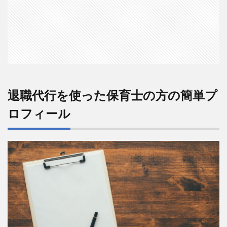
ィ
ー
ル
2
【前
職の
状
況】
新人
退職代行を使った保育士の方の簡単プ
保育
ロフィール
士に
仕事
を押
し付
ける
ブラ
ック
な小
規模
保育
園
3