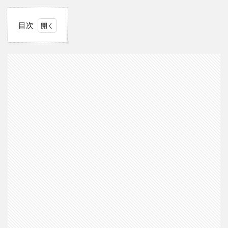
目次
1
退
職
代
行
を
使
っ
た
保
育
士
の
方
の
簡
単
プ
ロ
フ