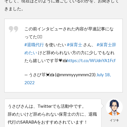
そして、現在はどのように過ごしているのかを、お聞きして
きました。
この前インタビューされた内容が早速記事にな
ってた✍🏻
#退職代行
を使いたい
#保育士
さん、
#保育士辞
めたい
けど辞められない方の力に少しでもなれ
たら嬉しいです🐰💗🍰
https://t.co/WUdnYA1Fcf
— うさび🐰💓🍰 (@mmmyyymmm23)
July 18,
2022
うさびさんは、Twitterでも活動中です。
辞めたいけど辞められない保育士の方に、退職
イツキ
代行のSARABAをおすすめされています！