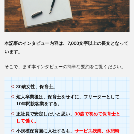
持ち
帰り
仕
事、
サー
ビス
残
本記事のインタビュー内容は、7,000文字以上の長文となって
業、
休憩
います。
なし
のキ
そこで、まず本インタビューの簡単な要約をご覧ください。
ツイ
労働
環境
で
30歳女性、保育士。
日々
働く
短大卒業後は、保育士をせずに、フリーターとして
10年間接客業をする。
4
退職
正社員で安定したいと思い、
30歳で初めて保育士と
代行
して働く。
の存
在は
小規模保育園に入社するも、
サービス残業、休憩時