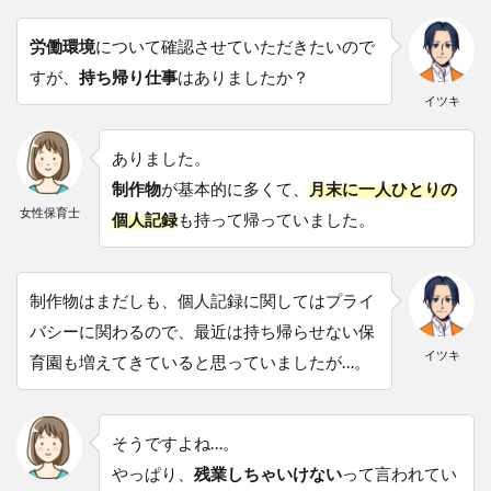
日退職
させて
労働環境
について確認させていただきたいので
くれ
すが、
持ち帰り仕事
はありましたか？
る！
イツキ
13
まと
ありました。
め：
保育
制作物
が基本的に多くて、
月末に一人ひとりの
士で
女性保育士
個人記録
も持って帰っていました。
も退
職代
行を
使っ
制作物はまだしも、個人記録に関してはプライ
ても
大丈
バシーに関わるので、最近は持ち帰らせない保
夫！
イツキ
育園も増えてきていると思っていましたが…。
無責
任で
はな
い！
そうですよね…。
やっぱり、
残業しちゃいけない
って言われてい