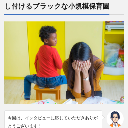
くな
し付けるブラックな小規模保育園
いか
ら！
6
一
刻
も
早
く
辞
め
た
い…
退
職
代
行
を
比
較
検
今回は、インタビューに応じていただきありが
討
とうございます！
す