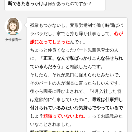
断できたきっかけ
は何かあったのですか？
残業もつかないし、変形労働制で働く時間ばバ
ラバラだし、家でも持ち帰り仕事もして、
心が
女性保育士
嫌になってしまった
んです。
ちょっと仲良くなったパート先輩保育士の人
に、
「正直、なんで私ばっかりこんな任せられ
ているんだろう」
と相談したんです。
そしたら、それが悪口に捉えられたみたいで、
そのパートの人が園長に言ったらしいんです。
後から園長に呼び出されて、「4月入社した頃
は意欲的に仕事していたのに、
最近は仕事押し
付けられているみたいな気持ちでやっているで
しょ？
頑張っていないよね。
」ってお説教みた
いなことされました。