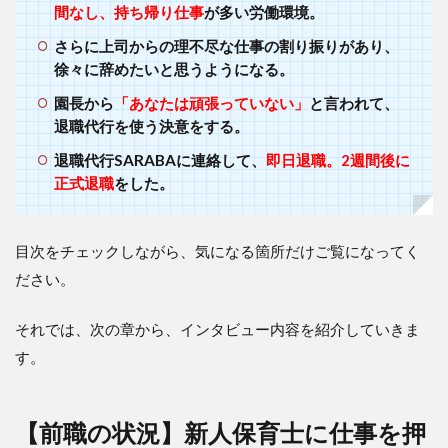
知っ
間なし、持ち帰り仕事
が多い労働環境。
て
も、
さらに上司からの理不尽な仕事の割り振りがあり、
すぐ
徐々に辞めたいと思うようになる。
に使
う気
園長から
「あなたは頑張っていない」
と言われて、
には
退職代行を使う決意をする。
なれ
なか
退職代行SARABAに連絡して、
即日退職。2週間後に
った
正式退職
をした。
5
退職
代行
目次をチェックしながら、気になる箇所だけご覧になってく
を使
ださい。
う決
断が
でき
それでは、次の章から、インタビュー内容を紹介していきま
たの
す。
は、
園長
とも
う話
【前職の状況】新人保育士に仕事を押
した