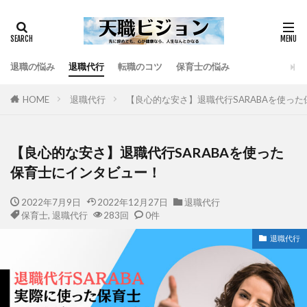
退職の悩み
退職代行
転職のコツ
保育士の悩み
HOME
退職代行
【良心的な安さ】退職代行SARABAを使っ
【良心的な安さ】退職代行SARABAを使った
保育士にインタビュー！
2022年7月9日
2022年12月27日
退職代行
保育士
,
退職代行
283回
0件
退職代行